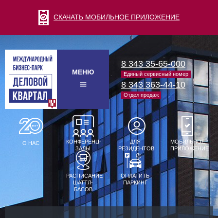
СКАЧАТЬ МОБИЛЬНОЕ ПРИЛОЖЕНИЕ
8 343 35-65-000
МЕНЮ
Единый сервисный номер
8 343 363-44-10
Отдел продаж
КОНФЕРЕНЦ-
ДЛЯ
МОБИЛЬНОЕ
О НАС
ЗАЛЫ
РЕЗИДЕНТОВ
ПРИЛОЖЕНИЕ
РАСПИСАНИЕ
ОПЛАТИТЬ
ШАТТЛ-
ПАРКИНГ
БАСОВ