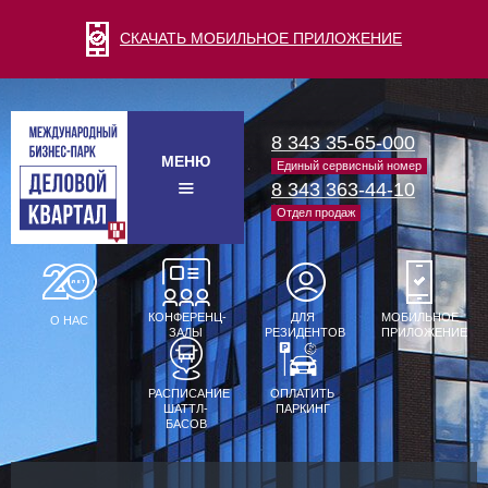
СКАЧАТЬ МОБИЛЬНОЕ ПРИЛОЖЕНИЕ
8 343 35-65-000
МЕНЮ
Единый сервисный номер
8 343 363-44-10
Отдел продаж
КОНФЕРЕНЦ-
ДЛЯ
МОБИЛЬНОЕ
О НАС
ЗАЛЫ
РЕЗИДЕНТОВ
ПРИЛОЖЕНИЕ
РАСПИСАНИЕ
ОПЛАТИТЬ
ШАТТЛ-
ПАРКИНГ
БАСОВ