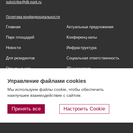
subscribe@dk-park.ru
Политика конфиденциальности
Главная
Актуальные предложения
Парк площадей
Конференц-залы
Новости
Инфраструктура
Для резидентов
Социальная ответственность
Отзывы о нас
3D-экскурсия
Фотогалерея
Правовая информация
Управление файлами cookies
Контакты
Блог
Мы используем файлы cookie, чтобы обеспечить
наилучшее взаимодействие с сайтом.
Принять все
Настроить Cookie