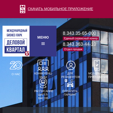
СКАЧАТЬ МОБИЛЬНОЕ ПРИЛОЖЕНИЕ
8 343 35-65-000
МЕНЮ
Единый сервисный номер
8 343 363-44-10
Отдел продаж
КОНФЕРЕНЦ-
ДЛЯ
МОБИЛЬНОЕ
О НАС
ЗАЛЫ
РЕЗИДЕНТОВ
ПРИЛОЖЕНИЕ
РАСПИСАНИЕ
ОПЛАТИТЬ
ШАТТЛ-
ПАРКИНГ
БАСОВ