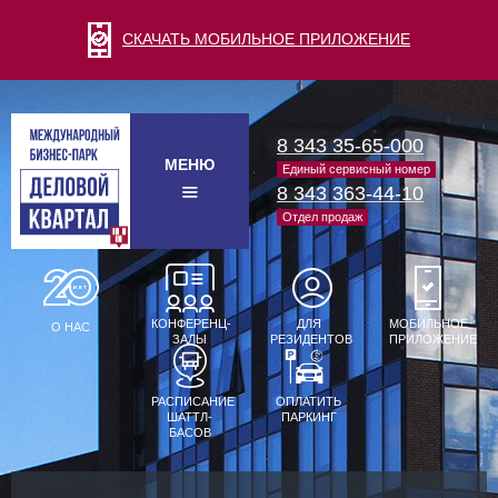
СКАЧАТЬ МОБИЛЬНОЕ ПРИЛОЖЕНИЕ
8 343 35-65-000
МЕНЮ
Единый сервисный номер
8 343 363-44-10
Отдел продаж
КОНФЕРЕНЦ-
ДЛЯ
МОБИЛЬНОЕ
О НАС
ЗАЛЫ
РЕЗИДЕНТОВ
ПРИЛОЖЕНИЕ
РАСПИСАНИЕ
ОПЛАТИТЬ
ШАТТЛ-
ПАРКИНГ
БАСОВ