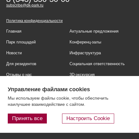
subscribe@dk-park.ru
Политика конфиденциальности
Главная
Актуальные предложения
Парк площадей
Конференц-залы
Новости
Инфраструктура
Для резидентов
Социальная ответственность
Отзывы о нас
3D-экскурсия
Фотогалерея
Правовая информация
Управление файлами cookies
Контакты
Блог
Мы используем файлы cookie, чтобы обеспечить
наилучшее взаимодействие с сайтом.
Принять все
Настроить Cookie