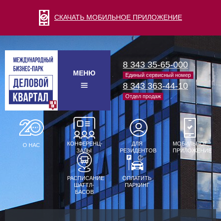
СКАЧАТЬ МОБИЛЬНОЕ ПРИЛОЖЕНИЕ
8 343 35-65-000
МЕНЮ
Единый сервисный номер
8 343 363-44-10
Отдел продаж
КОНФЕРЕНЦ-
ДЛЯ
МОБИЛЬНОЕ
О НАС
ЗАЛЫ
РЕЗИДЕНТОВ
ПРИЛОЖЕНИЕ
РАСПИСАНИЕ
ОПЛАТИТЬ
ШАТТЛ-
ПАРКИНГ
БАСОВ