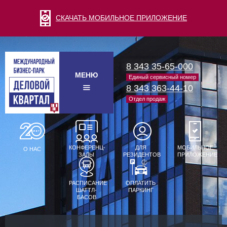
СКАЧАТЬ МОБИЛЬНОЕ ПРИЛОЖЕНИЕ
8 343 35-65-000
МЕНЮ
Единый сервисный номер
8 343 363-44-10
Отдел продаж
КОНФЕРЕНЦ-
ДЛЯ
МОБИЛЬНОЕ
О НАС
ЗАЛЫ
РЕЗИДЕНТОВ
ПРИЛОЖЕНИЕ
РАСПИСАНИЕ
ОПЛАТИТЬ
ШАТТЛ-
ПАРКИНГ
БАСОВ