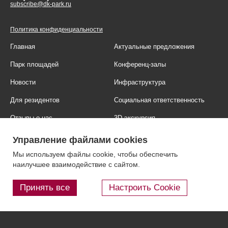
subscribe@dk-park.ru
Политика конфиденциальности
Главная
Актуальные предложения
Парк площадей
Конференц-залы
Новости
Инфраструктура
Для резидентов
Социальная ответственность
Отзывы о нас
3D-экскурсия
Фотогалерея
Правовая информация
Управление файлами cookies
Контакты
Блог
Мы используем файлы cookie, чтобы обеспечить
наилучшее взаимодействие с сайтом.
Принять все
Настроить Cookie