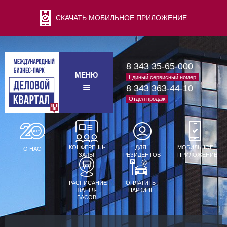
СКАЧАТЬ МОБИЛЬНОЕ ПРИЛОЖЕНИЕ
8 343 35-65-000
МЕНЮ
Единый сервисный номер
8 343 363-44-10
Отдел продаж
КОНФЕРЕНЦ-
ДЛЯ
МОБИЛЬНОЕ
О НАС
ЗАЛЫ
РЕЗИДЕНТОВ
ПРИЛОЖЕНИЕ
РАСПИСАНИЕ
ОПЛАТИТЬ
ШАТТЛ-
ПАРКИНГ
БАСОВ