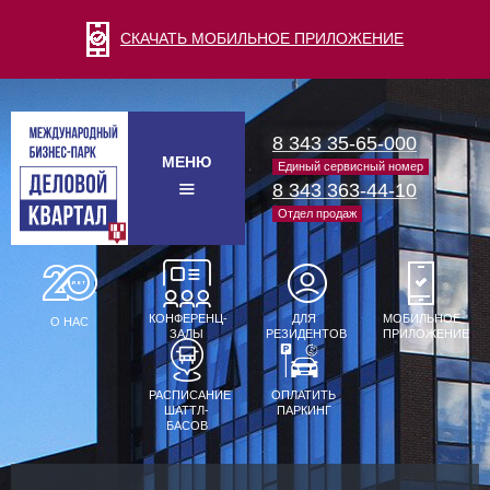
СКАЧАТЬ МОБИЛЬНОЕ ПРИЛОЖЕНИЕ
8 343 35-65-000
МЕНЮ
Единый сервисный номер
8 343 363-44-10
Отдел продаж
КОНФЕРЕНЦ-
ДЛЯ
МОБИЛЬНОЕ
О НАС
ЗАЛЫ
РЕЗИДЕНТОВ
ПРИЛОЖЕНИЕ
РАСПИСАНИЕ
ОПЛАТИТЬ
ШАТТЛ-
ПАРКИНГ
БАСОВ