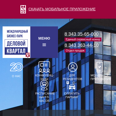
СКАЧАТЬ МОБИЛЬНОЕ ПРИЛОЖЕНИЕ
8 343 35-65-000
МЕНЮ
Единый сервисный номер
8 343 363-44-10
Отдел продаж
КОНФЕРЕНЦ-
ДЛЯ
МОБИЛЬНОЕ
О НАС
ЗАЛЫ
РЕЗИДЕНТОВ
ПРИЛОЖЕНИЕ
РАСПИСАНИЕ
ОПЛАТИТЬ
ШАТТЛ-
ПАРКИНГ
БАСОВ