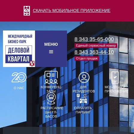
СКАЧАТЬ МОБИЛЬНОЕ ПРИЛОЖЕНИЕ
8 343 35-65-000
МЕНЮ
Единый сервисный номер
8 343 363-44-10
Отдел продаж
КОНФЕРЕНЦ-
ДЛЯ
МОБИЛЬНОЕ
О НАС
ЗАЛЫ
РЕЗИДЕНТОВ
ПРИЛОЖЕНИЕ
РАСПИСАНИЕ
ОПЛАТИТЬ
ШАТТЛ-
ПАРКИНГ
БАСОВ