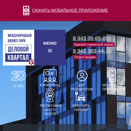
СКАЧАТЬ МОБИЛЬНОЕ ПРИЛОЖЕНИЕ
8 343 35-65-000
МЕНЮ
Единый сервисный номер
8 343 363-44-10
Отдел продаж
КОНФЕРЕНЦ-
ДЛЯ
МОБИЛЬНОЕ
О НАС
ЗАЛЫ
РЕЗИДЕНТОВ
ПРИЛОЖЕНИЕ
РАСПИСАНИЕ
ОПЛАТИТЬ
ШАТТЛ-
ПАРКИНГ
БАСОВ