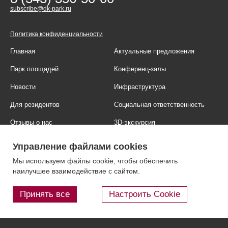
subscribe@dk-park.ru
Политика конфиденциальности
Главная
Актуальные предложения
Парк площадей
Конференц-залы
Новости
Инфраструктура
Для резидентов
Социальная ответственность
Отзывы о нас
3D-экскурсия
Фотогалерея
Правовая информация
Управление файлами cookies
Контакты
Блог
Мы используем файлы cookie, чтобы обеспечить
наилучшее взаимодействие с сайтом.
Принять все
Настроить Cookie