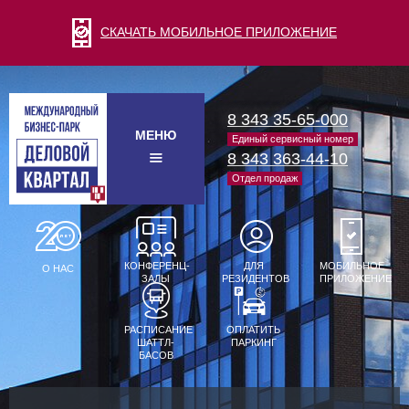
СКАЧАТЬ МОБИЛЬНОЕ ПРИЛОЖЕНИЕ
8 343 35-65-000
МЕНЮ
Единый сервисный номер
8 343 363-44-10
Отдел продаж
КОНФЕРЕНЦ-
ДЛЯ
МОБИЛЬНОЕ
О НАС
ЗАЛЫ
РЕЗИДЕНТОВ
ПРИЛОЖЕНИЕ
РАСПИСАНИЕ
ОПЛАТИТЬ
ШАТТЛ-
ПАРКИНГ
БАСОВ