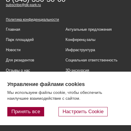
subscribe@dk-park.ru
Политика конфиденциальности
Главная
Актуальные предложения
Парк площадей
Конференц-залы
Новости
Инфраструктура
Для резидентов
Социальная ответственность
Отзывы о нас
3D-экскурсия
Фотогалерея
Правовая информация
Управление файлами cookies
Контакты
Блог
Мы используем файлы cookie, чтобы обеспечить
наилучшее взаимодействие с сайтом.
Принять все
Настроить Cookie