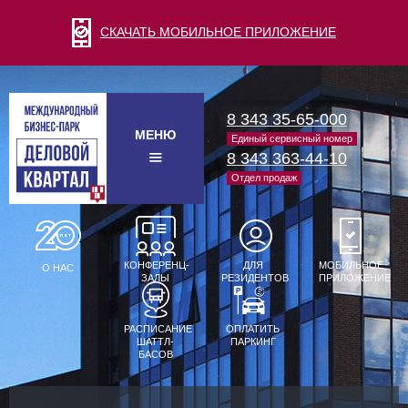
СКАЧАТЬ МОБИЛЬНОЕ ПРИЛОЖЕНИЕ
8 343 35-65-000
МЕНЮ
Единый сервисный номер
8 343 363-44-10
Отдел продаж
КОНФЕРЕНЦ-
ДЛЯ
МОБИЛЬНОЕ
О НАС
ЗАЛЫ
РЕЗИДЕНТОВ
ПРИЛОЖЕНИЕ
РАСПИСАНИЕ
ОПЛАТИТЬ
ШАТТЛ-
ПАРКИНГ
БАСОВ