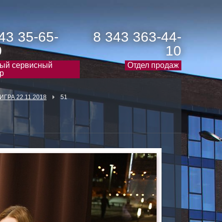
43 35-65-
8 343 363-44-
0
10
ый сервисный
Отдел продаж
р
ИГРА 22.11.2018
51