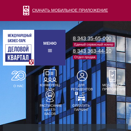
СКАЧАТЬ МОБИЛЬНОЕ ПРИЛОЖЕНИЕ
8 343 35-65-000
МЕНЮ
Единый сервисный номер
8 343 363-44-10
Отдел продаж
КОНФЕРЕНЦ-
ДЛЯ
МОБИЛЬНОЕ
О НАС
ЗАЛЫ
РЕЗИДЕНТОВ
ПРИЛОЖЕНИЕ
РАСПИСАНИЕ
ОПЛАТИТЬ
ШАТТЛ-
ПАРКИНГ
БАСОВ