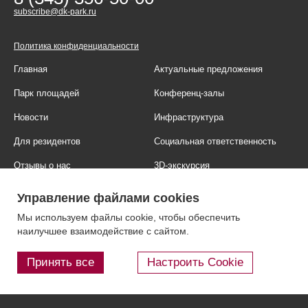
subscribe@dk-park.ru
Политика конфиденциальности
Главная
Актуальные предложения
Парк площадей
Конференц-залы
Новости
Инфраструктура
Для резидентов
Социальная ответственность
Отзывы о нас
3D-экскурсия
Фотогалерея
Правовая информация
Управление файлами cookies
Контакты
Блог
Мы используем файлы cookie, чтобы обеспечить
наилучшее взаимодействие с сайтом.
Принять все
Настроить Cookie