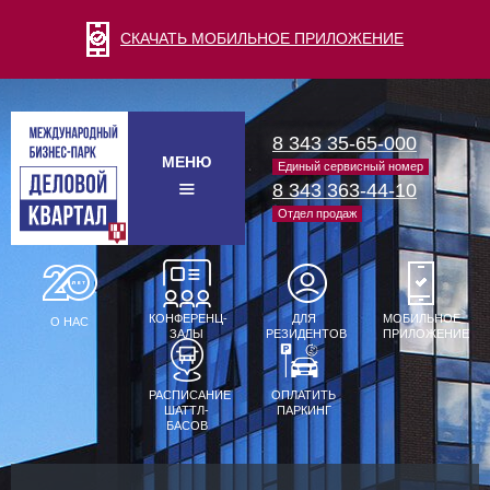
СКАЧАТЬ МОБИЛЬНОЕ ПРИЛОЖЕНИЕ
8 343 35-65-000
МЕНЮ
Единый сервисный номер
8 343 363-44-10
Отдел продаж
КОНФЕРЕНЦ-
ДЛЯ
МОБИЛЬНОЕ
О НАС
ЗАЛЫ
РЕЗИДЕНТОВ
ПРИЛОЖЕНИЕ
РАСПИСАНИЕ
ОПЛАТИТЬ
ШАТТЛ-
ПАРКИНГ
БАСОВ