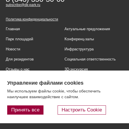
subscribe@dk-park.ru
Политика конфиденциальности
Главная
Актуальные предложения
Парк площадей
Конференц-залы
Новости
Инфраструктура
Для резидентов
Социальная ответственность
Отзывы о нас
3D-экскурсия
Фотогалерея
Правовая информация
Управление файлами cookies
Контакты
Блог
Мы используем файлы cookie, чтобы обеспечить
наилучшее взаимодействие с сайтом.
Принять все
Настроить Cookie