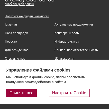
subscribe@dk-park.ru
Политика конфиденциальности
Главная
Актуальные предложения
Парк площадей
Конференц-залы
Новости
Инфраструктура
Для резидентов
Социальная ответственность
Отзывы о нас
3D-экскурсия
Фотогалерея
Правовая информация
Управление файлами cookies
Контакты
Блог
Мы используем файлы cookie, чтобы обеспечить
наилучшее взаимодействие с сайтом.
Принять все
Настроить Cookie