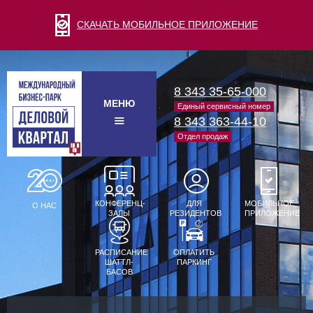
СКАЧАТЬ МОБИЛЬНОЕ ПРИЛОЖЕНИЕ
8 343 35-65-000
МЕНЮ
Единый сервисный номер
8 343 363-44-10
Отдел продаж
КОНФЕРЕНЦ-
ДЛЯ
МОБИЛЬНОЕ
О НАС
ЗАЛЫ
РЕЗИДЕНТОВ
ПРИЛОЖЕНИЕ
РАСПИСАНИЕ
ОПЛАТИТЬ
ШАТТЛ-
ПАРКИНГ
БАСОВ