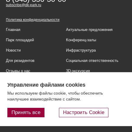
subscribe@dk-park.ru
Политика конфиденциальности
Главная
Актуальные предложения
Парк площадей
Конференц-залы
Новости
Инфраструктура
Для резидентов
Социальная ответственность
Отзывы о нас
3D-экскурсия
Фотогалерея
Правовая информация
Управление файлами cookies
Контакты
Блог
Мы используем файлы cookie, чтобы обеспечить
наилучшее взаимодействие с сайтом.
Принять все
Настроить Cookie