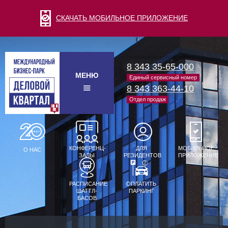
СКАЧАТЬ МОБИЛЬНОЕ ПРИЛОЖЕНИЕ
8 343 35-65-000
МЕНЮ
Единый сервисный номер
8 343 363-44-10
Отдел продаж
КОНФЕРЕНЦ-
ДЛЯ
МОБИЛЬНОЕ
О НАС
ЗАЛЫ
РЕЗИДЕНТОВ
ПРИЛОЖЕНИЕ
РАСПИСАНИЕ
ОПЛАТИТЬ
ШАТТЛ-
ПАРКИНГ
БАСОВ