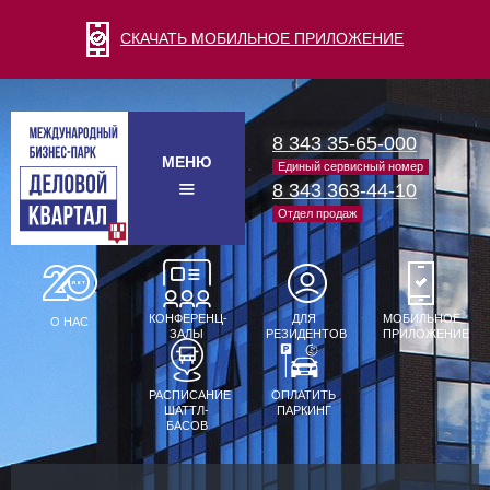
СКАЧАТЬ МОБИЛЬНОЕ ПРИЛОЖЕНИЕ
8 343 35-65-000
МЕНЮ
Единый сервисный номер
8 343 363-44-10
Отдел продаж
КОНФЕРЕНЦ-
ДЛЯ
МОБИЛЬНОЕ
О НАС
ЗАЛЫ
РЕЗИДЕНТОВ
ПРИЛОЖЕНИЕ
РАСПИСАНИЕ
ОПЛАТИТЬ
ШАТТЛ-
ПАРКИНГ
БАСОВ