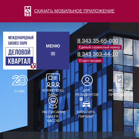
СКАЧАТЬ МОБИЛЬНОЕ ПРИЛОЖЕНИЕ
8 343 35-65-000
МЕНЮ
Единый сервисный номер
8 343 363-44-10
Отдел продаж
КОНФЕРЕНЦ-
ДЛЯ
МОБИЛЬНОЕ
О НАС
ЗАЛЫ
РЕЗИДЕНТОВ
ПРИЛОЖЕНИЕ
РАСПИСАНИЕ
ОПЛАТИТЬ
ШАТТЛ-
ПАРКИНГ
БАСОВ