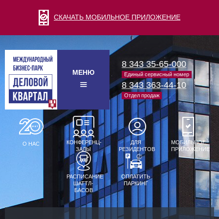
СКАЧАТЬ МОБИЛЬНОЕ ПРИЛОЖЕНИЕ
8 343 35-65-000
МЕНЮ
Единый сервисный номер
8 343 363-44-10
Отдел продаж
КОНФЕРЕНЦ-
ДЛЯ
МОБИЛЬНОЕ
О НАС
ЗАЛЫ
РЕЗИДЕНТОВ
ПРИЛОЖЕНИЕ
РАСПИСАНИЕ
ОПЛАТИТЬ
ШАТТЛ-
ПАРКИНГ
БАСОВ