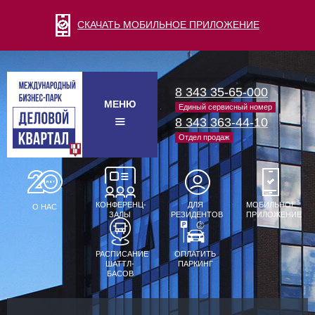
СКАЧАТЬ МОБИЛЬНОЕ ПРИЛОЖЕНИЕ
8 343 35-65-000
МЕНЮ
Единый сервисный номер
8 343 363-44-10
Отдел продаж
КОНФЕРЕНЦ-
ДЛЯ
МОБИЛЬНОЕ
О НАС
ЗАЛЫ
РЕЗИДЕНТОВ
ПРИЛОЖЕНИЕ
РАСПИСАНИЕ
ОПЛАТИТЬ
ШАТТЛ-
ПАРКИНГ
БАСОВ