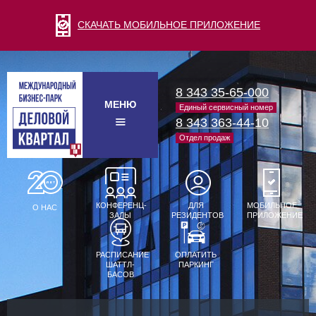
СКАЧАТЬ МОБИЛЬНОЕ ПРИЛОЖЕНИЕ
8 343 35-65-000
МЕНЮ
Единый сервисный номер
8 343 363-44-10
Отдел продаж
КОНФЕРЕНЦ-
ДЛЯ
МОБИЛЬНОЕ
О НАС
ЗАЛЫ
РЕЗИДЕНТОВ
ПРИЛОЖЕНИЕ
РАСПИСАНИЕ
ОПЛАТИТЬ
ШАТТЛ-
ПАРКИНГ
БАСОВ