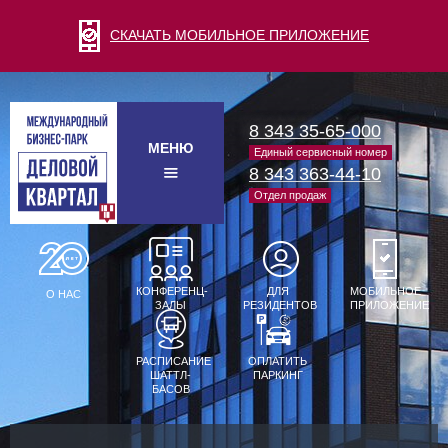
СКАЧАТЬ МОБИЛЬНОЕ ПРИЛОЖЕНИЕ
8 343 35-65-000
МЕНЮ
Единый сервисный номер
8 343 363-44-10
Отдел продаж
КОНФЕРЕНЦ-
ДЛЯ
МОБИЛЬНОЕ
О НАС
ЗАЛЫ
РЕЗИДЕНТОВ
ПРИЛОЖЕНИЕ
РАСПИСАНИЕ
ОПЛАТИТЬ
ШАТТЛ-
ПАРКИНГ
БАСОВ