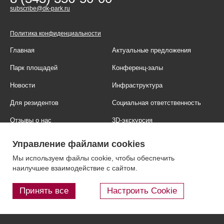
subscribe@dk-park.ru
Политика конфиденциальности
Главная
Актуальные предложения
Парк площадей
Конференц-залы
Новости
Инфраструктура
Для резидентов
Социальная ответственность
Отзывы о нас
3D-экскурсия
Фотогалерея
Правовая информация
Управление файлами cookies
Контакты
Блог
Мы используем файлы cookie, чтобы обеспечить
наилучшее взаимодействие с сайтом.
Принять все
Настроить Cookie