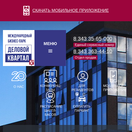
СКАЧАТЬ МОБИЛЬНОЕ ПРИЛОЖЕНИЕ
8 343 35-65-000
МЕНЮ
Единый сервисный номер
8 343 363-44-10
Отдел продаж
КОНФЕРЕНЦ-
ДЛЯ
МОБИЛЬНОЕ
О НАС
ЗАЛЫ
РЕЗИДЕНТОВ
ПРИЛОЖЕНИЕ
РАСПИСАНИЕ
ОПЛАТИТЬ
ШАТТЛ-
ПАРКИНГ
БАСОВ