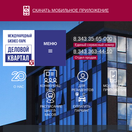
СКАЧАТЬ МОБИЛЬНОЕ ПРИЛОЖЕНИЕ
8 343 35-65-000
МЕНЮ
Единый сервисный номер
8 343 363-44-10
Отдел продаж
КОНФЕРЕНЦ-
ДЛЯ
МОБИЛЬНОЕ
О НАС
ЗАЛЫ
РЕЗИДЕНТОВ
ПРИЛОЖЕНИЕ
РАСПИСАНИЕ
ОПЛАТИТЬ
ШАТТЛ-
ПАРКИНГ
БАСОВ