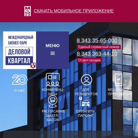
СКАЧАТЬ МОБИЛЬНОЕ ПРИЛОЖЕНИЕ
8 343 35-65-000
МЕНЮ
Единый сервисный номер
8 343 363-44-10
Отдел продаж
КОНФЕРЕНЦ-
ДЛЯ
МОБИЛЬНОЕ
О НАС
ЗАЛЫ
РЕЗИДЕНТОВ
ПРИЛОЖЕНИЕ
РАСПИСАНИЕ
ОПЛАТИТЬ
ШАТТЛ-
ПАРКИНГ
БАСОВ