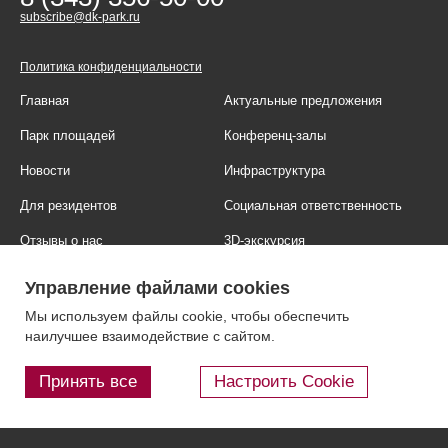
subscribe@dk-park.ru
Политика конфиденциальности
Главная
Актуальные предложения
Парк площадей
Конференц-залы
Новости
Инфраструктура
Для резидентов
Социальная ответственность
Отзывы о нас
3D-экскурсия
Фотогалерея
Правовая информация
Управление файлами cookies
Контакты
Блог
Мы используем файлы cookie, чтобы обеспечить
наилучшее взаимодействие с сайтом.
Принять все
Настроить Cookie