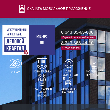
СКАЧАТЬ МОБИЛЬНОЕ ПРИЛОЖЕНИЕ
8 343 35-65-000
МЕНЮ
Единый сервисный номер
8 343 363-44-10
Отдел продаж
КОНФЕРЕНЦ-
ДЛЯ
МОБИЛЬНОЕ
О НАС
ЗАЛЫ
РЕЗИДЕНТОВ
ПРИЛОЖЕНИЕ
РАСПИСАНИЕ
ОПЛАТИТЬ
ШАТТЛ-
ПАРКИНГ
БАСОВ