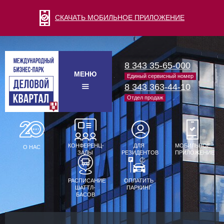
СКАЧАТЬ МОБИЛЬНОЕ ПРИЛОЖЕНИЕ
8 343 35-65-000
МЕНЮ
Единый сервисный номер
8 343 363-44-10
Отдел продаж
КОНФЕРЕНЦ-
ДЛЯ
МОБИЛЬНОЕ
О НАС
ЗАЛЫ
РЕЗИДЕНТОВ
ПРИЛОЖЕНИЕ
РАСПИСАНИЕ
ОПЛАТИТЬ
ШАТТЛ-
ПАРКИНГ
БАСОВ