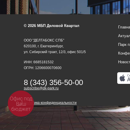
© 2026 МБП Деловой Квартал
Главн
Актуа
ООО "ДЕЛТАБОКС СПБ"
Парк 
620100, г. Екатеринбург,
ул. Сибирский тракт, 12/3, офис 501/5
Конфе
Новос
ИНН: 6685181532
ОГРН: 1206600070600
8 (343) 356-50-00
subscribe@dk-park.ru
Офис под
Ваш
Политика конфиденциальности
бюджет