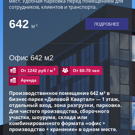
мест. Удобная парковка перед помещением для
сотрудников, клиентов и транспорта.
642
ПОДРОБНЕЕ
2
М
Офис 642 м2
2
От 60-70 чел
От 1242 руб /
м
Аренда
Производственное помещение 642 м² в
бизнес-парке «Деловой Квартал» — 1 этаж,
отдельный вход, зона разгрузки, парковка.
Для чистого производства, сборочного
участка, шоурума, склада или
комбинированного формата «офис +
производство + хранение» в одном месте.