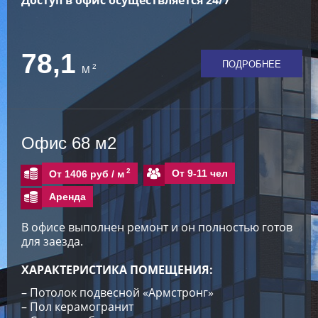
Доступ в офис осуществляется 24/7
78,1
ПОДРОБНЕЕ
2
М
Офис 68 м2
2
От 9-11 чел
От 1406 руб /
м
Аренда
В офисе выполнен ремонт и он полностью готов
для заезда.
ХАРАКТЕРИСТИКА ПОМЕЩЕНИЯ:
– Потолок подвесной «Армстронг»
– Пол керамогранит