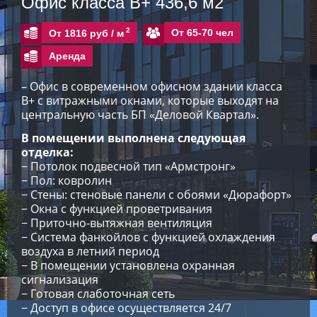
Офис класса В+ 436,6 м2
2
От 65-70 чел
От 1816 руб /
м
Аренда
– Офис в современном офисном здании класса
В+ с витражными окнами, которые выходят на
центральную часть БП «Деловой Квартал».
В помещении выполнена следующая
отделка:
− Потолок подвесной тип «Армстронг»
− Пол: ковролин
− Стены: стеновые панели с обоями «Дюрафорт»
− Окна с функцией проветривания
− Приточно-вытяжная вентиляция
− Система фанкойлов с функцией охлаждения
воздуха в летний период
− В помещении установлена охранная
сигнализация
− Готовая слаботочная сеть
− Доступ в офисе осуществляется 24/7