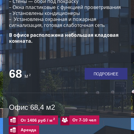
– Стены — обои под покраску
– Окна пластиковые с функцией проветривания
– Установлены кондиционеры
– Установлена охранная и пожарная
сигнализация, готовая слаботочная сеть
В офисе расположена небольшая кладовая
комната.
68
ПОДРОБНЕЕ
2
М
Офис 68,4 м2
2
От 7-10 чел
От 1406 руб /
м
Аренда