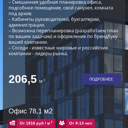
– Смешанная удобная планировка офиса,
подсобное помещение, свой санузел, комната
под архив.
– Кабинеты руководителей, бухгалтерии,
администрации.
– Возможна перепланировка (разработаем план
по вашим задачам) и оформление по брендбуку
вашей компании.
– Соседи - известные мировые и российские
компании - лидеры рынка.
206,5
ПОДРОБНЕЕ
2
М
Офис 78,1 м2
2
От 9-13 чел
От 1816 руб /
м