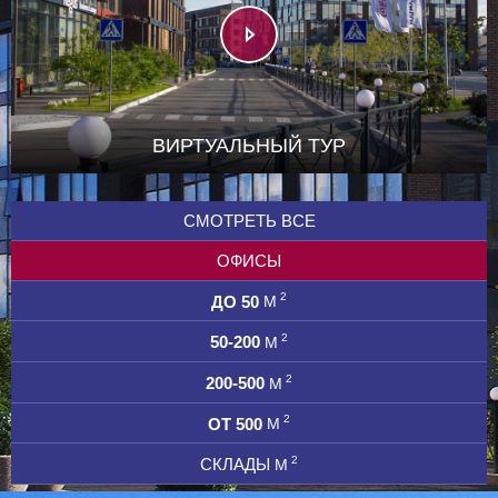
ВИРТУАЛЬНЫЙ ТУР
СМОТРЕТЬ ВСЕ
ОФИСЫ
2
ДО 50
М
2
50-200
М
2
200-500
М
2
ОТ 500
М
2
СКЛАДЫ
М