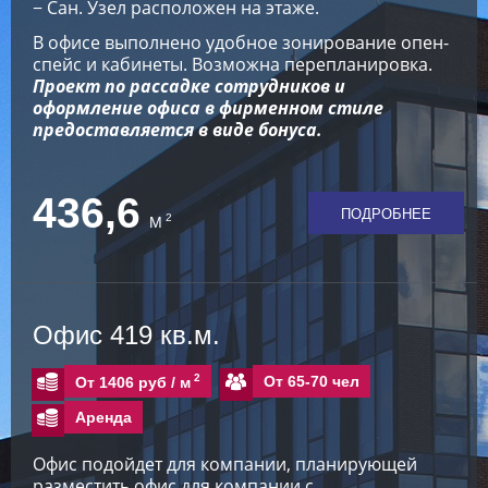
− Сан. Узел расположен на этаже.
В офисе выполнено удобное зонирование опен-
спейс и кабинеты. Возможна перепланировка.
Проект по рассадке сотрудников и
оформление офиса в фирменном стиле
предоставляется в виде бонуса.
436,6
ПОДРОБНЕЕ
2
М
Офис 419 кв.м.
2
От 65-70 чел
От 1406 руб /
м
Аренда
Офис подойдет для компании, планирующей
разместить офис для компании с