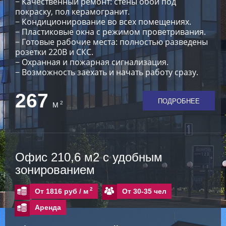
− Качественный ремонт: стены обои под
покраску, пол керамогранит.
− Кондиционирование во всех помещениях.
− Пластиковые окна с режимом проветривания.
− Готовые рабочие места: полностью разведены
розетки 220В и СКС.
− Охранная и пожарная сигнализация.
− Возможность заехать и начать работу сразу.
267
ПОДРОБНЕЕ
2
М
Офис 210,6 м2 с удобным
зонированием
2
От 30-35 чел
От 1816 руб /
м
Аренда