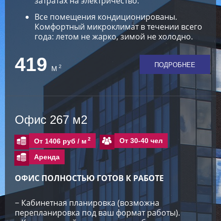
затратах на электричество.
Все помещения кондиционированы.
Комфортный микроклимат в течении всего
года: летом не жарко, зимой не холодно.
419
ПОДРОБНЕЕ
2
М
Офис 267 м2
2
От 30-40 чел
От 1406 руб /
м
Аренда
ОФИС ПОЛНОСТЬЮ ГОТОВ К РАБОТЕ
− Кабинетная планировка (возможна
перепланировка под ваш формат работы).