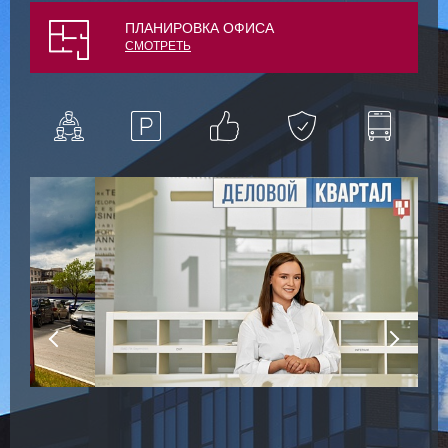
ПЛАНИРОВКА ОФИСА
СМОТРЕТЬ
1
о
р