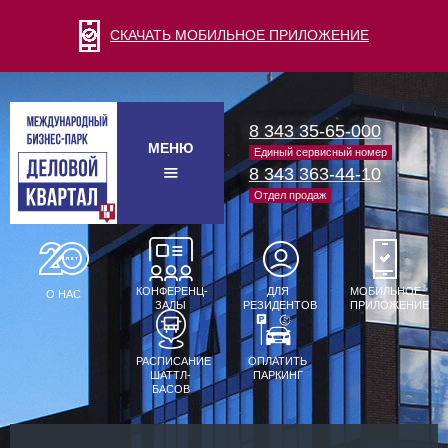
СКАЧАТЬ МОБИЛЬНОЕ ПРИЛОЖЕНИЕ
8 343 35-65-000
МЕНЮ
Единый сервисный номер
8 343 363-44-10
Отдел продаж
КОНФЕРЕНЦ-
ДЛЯ
МОБИЛЬНОЕ
О НАС
ЗАЛЫ
РЕЗИДЕНТОВ
ПРИЛОЖЕНИЕ
РАСПИСАНИЕ
ОПЛАТИТЬ
ШАТТЛ-
ПАРКИНГ
БАСОВ