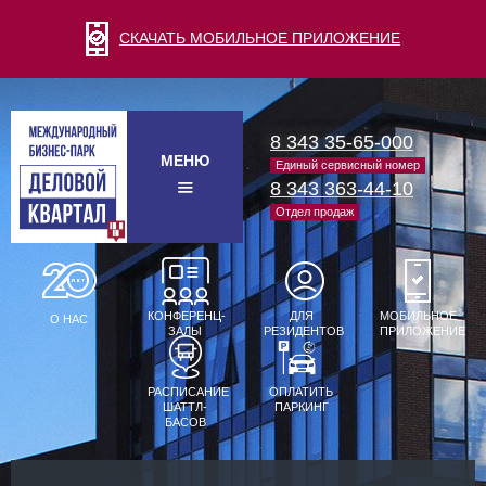
СКАЧАТЬ МОБИЛЬНОЕ ПРИЛОЖЕНИЕ
8 343 35-65-000
МЕНЮ
Единый сервисный номер
8 343 363-44-10
Отдел продаж
КОНФЕРЕНЦ-
ДЛЯ
МОБИЛЬНОЕ
О НАС
ЗАЛЫ
РЕЗИДЕНТОВ
ПРИЛОЖЕНИЕ
РАСПИСАНИЕ
ОПЛАТИТЬ
ШАТТЛ-
ПАРКИНГ
БАСОВ