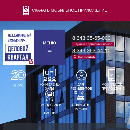
СКАЧАТЬ МОБИЛЬНОЕ ПРИЛОЖЕНИЕ
8 343 35-65-000
МЕНЮ
Единый сервисный номер
8 343 363-44-10
Отдел продаж
КОНФЕРЕНЦ-
ДЛЯ
МОБИЛЬНОЕ
О НАС
ЗАЛЫ
РЕЗИДЕНТОВ
ПРИЛОЖЕНИЕ
РАСПИСАНИЕ
ОПЛАТИТЬ
ШАТТЛ-
ПАРКИНГ
БАСОВ