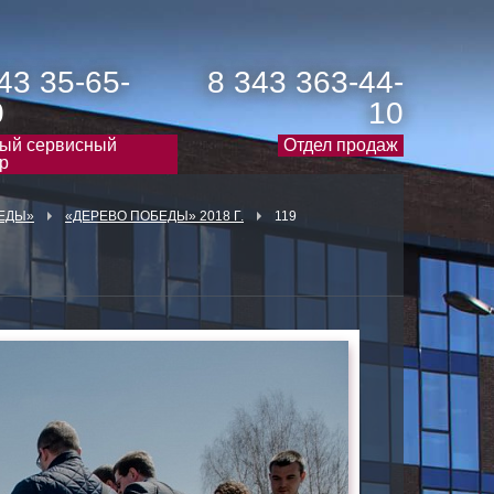
43 35-65-
8 343 363-44-
0
10
ый сервисный
Отдел продаж
р
ЕДЫ»
«ДЕРЕВО ПОБЕДЫ» 2018 Г.
119