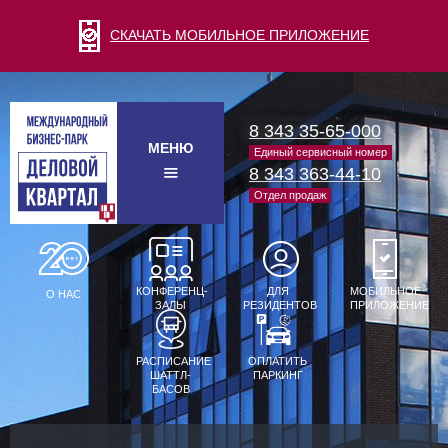
СКАЧАТЬ МОБИЛЬНОЕ ПРИЛОЖЕНИЕ
8 343 35-65-000
МЕНЮ
Единый сервисный номер
8 343 363-44-10
Отдел продаж
КОНФЕРЕНЦ-
ДЛЯ
МОБИЛЬНОЕ
О НАС
ЗАЛЫ
РЕЗИДЕНТОВ
ПРИЛОЖЕНИЕ
РАСПИСАНИЕ
ОПЛАТИТЬ
ШАТТЛ-
ПАРКИНГ
БАСОВ