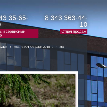
43 35-65-
8 343 363-44-
0
10
ый сервисный
Отдел продаж
р
ЕДЫ»
«ДЕРЕВО ПОБЕДЫ» 2018 Г.
251