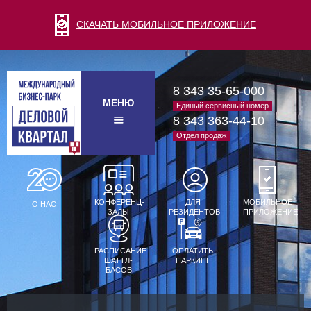
СКАЧАТЬ МОБИЛЬНОЕ ПРИЛОЖЕНИЕ
8 343 35-65-000
МЕНЮ
Единый сервисный номер
8 343 363-44-10
Отдел продаж
КОНФЕРЕНЦ-
ДЛЯ
МОБИЛЬНОЕ
О НАС
ЗАЛЫ
РЕЗИДЕНТОВ
ПРИЛОЖЕНИЕ
РАСПИСАНИЕ
ОПЛАТИТЬ
ШАТТЛ-
ПАРКИНГ
БАСОВ