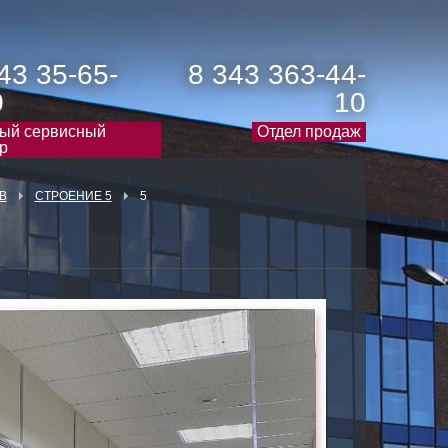
43 35-65-
8 343 363-44-
0
10
ый сервисный
Отдел продаж
р
В
СТРОЕНИЕ 5
5