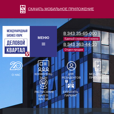
СКАЧАТЬ МОБИЛЬНОЕ ПРИЛОЖЕНИЕ
8 343 35-65-000
МЕНЮ
Единый сервисный номер
8 343 363-44-10
Отдел продаж
КОНФЕРЕНЦ-
ДЛЯ
МОБИЛЬНОЕ
О НАС
ЗАЛЫ
РЕЗИДЕНТОВ
ПРИЛОЖЕНИЕ
РАСПИСАНИЕ
ОПЛАТИТЬ
ШАТТЛ-
ПАРКИНГ
БАСОВ