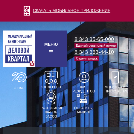
СКАЧАТЬ МОБИЛЬНОЕ ПРИЛОЖЕНИЕ
8 343 35-65-000
МЕНЮ
Единый сервисный номер
8 343 363-44-10
Отдел продаж
КОНФЕРЕНЦ-
ДЛЯ
МОБИЛЬНОЕ
О НАС
ЗАЛЫ
РЕЗИДЕНТОВ
ПРИЛОЖЕНИЕ
РАСПИСАНИЕ
ОПЛАТИТЬ
ШАТТЛ-
ПАРКИНГ
БАСОВ