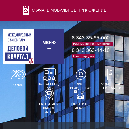
СКАЧАТЬ МОБИЛЬНОЕ ПРИЛОЖЕНИЕ
8 343 35-65-000
МЕНЮ
Единый сервисный номер
8 343 363-44-10
Отдел продаж
КОНФЕРЕНЦ-
ДЛЯ
МОБИЛЬНОЕ
О НАС
ЗАЛЫ
РЕЗИДЕНТОВ
ПРИЛОЖЕНИЕ
РАСПИСАНИЕ
ОПЛАТИТЬ
ШАТТЛ-
ПАРКИНГ
БАСОВ