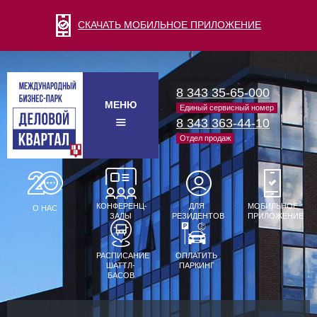
СКАЧАТЬ МОБИЛЬНОЕ ПРИЛОЖЕНИЕ
8 343 35-65-000
МЕНЮ
Единый сервисный номер
8 343 363-44-10
Отдел продаж
КОНФЕРЕНЦ-
ДЛЯ
МОБИЛЬНОЕ
О НАС
ЗАЛЫ
РЕЗИДЕНТОВ
ПРИЛОЖЕНИЕ
РАСПИСАНИЕ
ОПЛАТИТЬ
ШАТТЛ-
ПАРКИНГ
БАСОВ