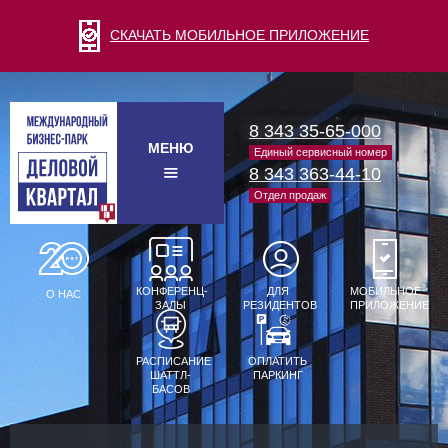
СКАЧАТЬ МОБИЛЬНОЕ ПРИЛОЖЕНИЕ
8 343 35-65-000
МЕНЮ
Единый сервисный номер
8 343 363-44-10
Отдел продаж
КОНФЕРЕНЦ-
ДЛЯ
МОБИЛЬНОЕ
О НАС
ЗАЛЫ
РЕЗИДЕНТОВ
ПРИЛОЖЕНИЕ
РАСПИСАНИЕ
ОПЛАТИТЬ
ШАТТЛ-
ПАРКИНГ
БАСОВ