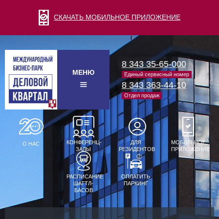
СКАЧАТЬ МОБИЛЬНОЕ ПРИЛОЖЕНИЕ
8 343 35-65-000
МЕНЮ
Единый сервисный номер
8 343 363-44-10
Отдел продаж
КОНФЕРЕНЦ-
ДЛЯ
МОБИЛЬНОЕ
О НАС
ЗАЛЫ
РЕЗИДЕНТОВ
ПРИЛОЖЕНИЕ
РАСПИСАНИЕ
ОПЛАТИТЬ
ШАТТЛ-
ПАРКИНГ
БАСОВ