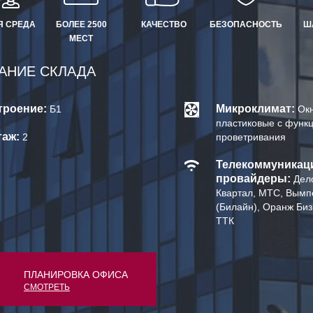
Я СРЕДА
БОЛЕЕ 2500
КАЧЕСТВО
БЕЗОПАСНОСТЬ
Ш
МЕСТ
АНИЕ СКЛАДА
троение:
Микроклимат:
Б1
Ок
пластиковые с функ
таж:
2
проветривания
Телекоммуникац
провайдеры:
Дел
Квартал, МТС, Вымп
(Билайн), Оранж Биз
ТТК
ПЛАНИРОВКА ОФИСА
СМОТРЕТЬ