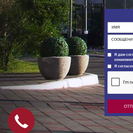
Я даю сог
ознакомил
Я согласе