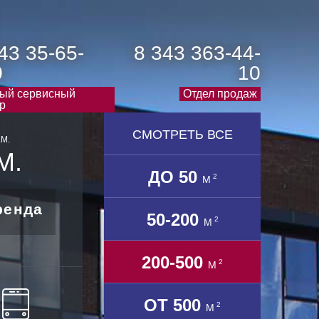
43 35-65-
8 343 363-44-
0
10
ый сервисный
Отдел продаж
р
СМОТРЕТЬ ВСЕ
М.
М.
ДО 50
2
М
ренда
50-200
2
М
200-500
2
М
ОТ 500
2
М