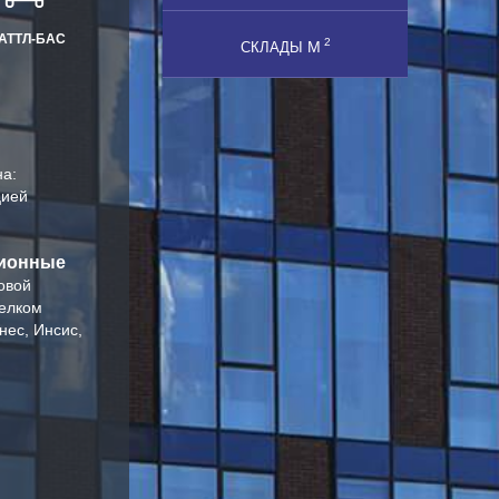
АТТЛ-БАС
2
М
СКЛАДЫ
на:
цией
ионные
овой
елком
нес, Инсис,