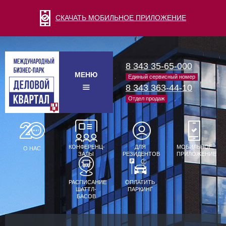
СКАЧАТЬ МОБИЛЬНОЕ ПРИЛОЖЕНИЕ
8 343 35-65-000
МЕНЮ
Единый сервисный номер
8 343 363-44-10
Отдел продаж
КОНФЕРЕНЦ-
ДЛЯ
МОБИЛЬНОЕ
О НАС
ЗАЛЫ
РЕЗИДЕНТОВ
ПРИЛОЖЕНИЕ
РАСПИСАНИЕ
ОПЛАТИТЬ
ШАТТЛ-
ПАРКИНГ
БАСОВ