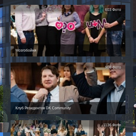
603 Фото
Мозгобойня
908 Фото
Клуб Резидентов DK Community
1136 Фото