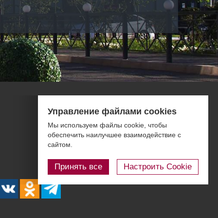
Фотогалерея
Управление файлами cookies
Правовая информация
Мы используем файлы cookie, чтобы
Контакты
обеспечить наилучшее взаимодействие с
сайтом.
Блог
Принять все
Настроить Cookie