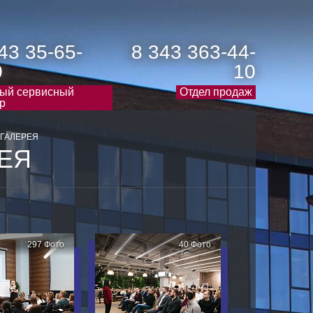
43 35-65-
8 343 363-44-
0
10
ый сервисный
Отдел продаж
р
ГАЛЕРЕЯ
ЕЯ
297 Фото
40 Фото