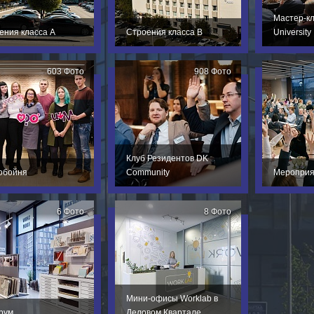
Мастер-к
ения класса А
Строения класса В
University
603 Фото
908 Фото
Клуб Резидентов DK
обойня
Community
Мероприя
6 Фото
8 Фото
Мини-офисы Worklab в
рум
Деловом Квартале