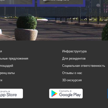
ая
Инфраструктура
льные предложения
Для резидентов
площадей
Социальная ответственность
ренц-залы
Отзывы о нас
ти
3D-экскурсия