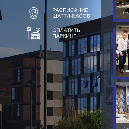
РАСПИСАНИЕ
Стро
ШАТТЛ-БАСОВ
ОПЛАТИТЬ
ПАРКИНГ
Мозг
Шоу-