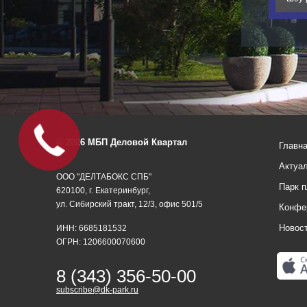
Офис под
Ваш
© 2026 МБП Деловой Квартал
Главн
бюджет
Актуа
ООО "ДЕЛТАБОКС СПБ"
Парк 
620100, г. Екатеринбург,
ул. Сибирский тракт, 12/3, офис 501/5
Конфе
Новос
ИНН: 6685181532
ОГРН: 1206600070600
8 (343) 356-50-00
subscribe@dk-park.ru